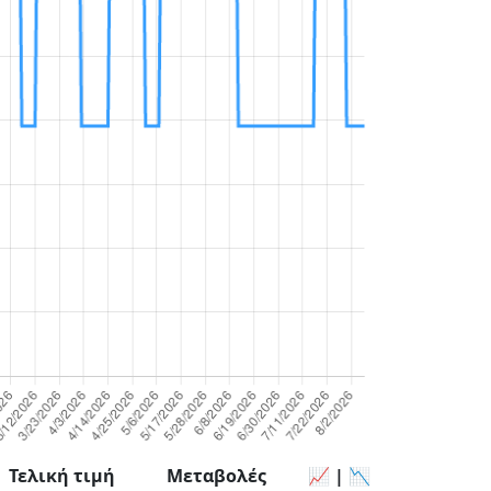
Τελική τιμή
Μεταβολές
📈 | 📉