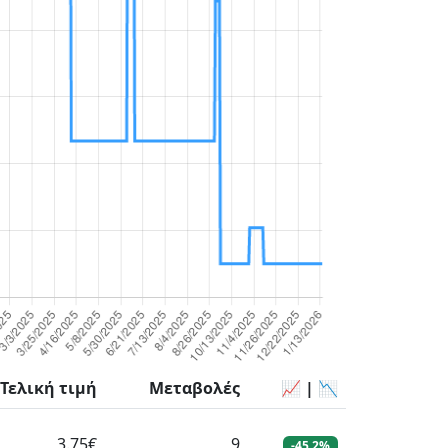
Τελική τιμή
Μεταβολές
📈 | 📉
3.75€
9
-45,2%