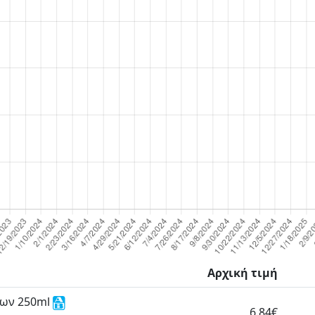
Αρχική τιμή
λων 250ml
6.84€