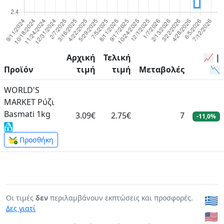
Αρχική
Τελική
📈 |
Προϊόν
τιμή
τιμή
Μεταβολές
📉
WORLD'S
MARKET Ρύζι
Basmati 1kg
3.09€
2.75€
7
-11,0%
Προσθήκη
Οι τιμές
δεν
περιλαμβάνουν εκπτώσεις και προσφορές.
🇬🇷
Δες γιατί
🇺🇸