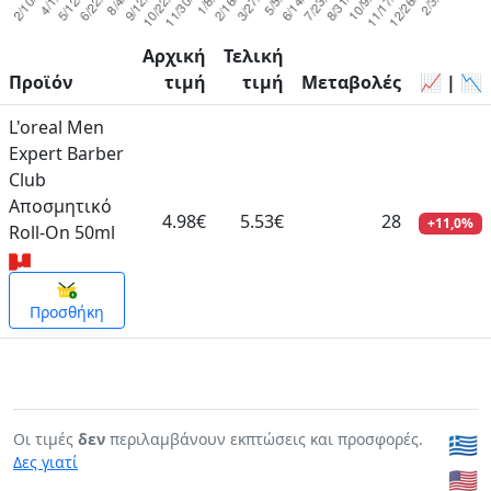
Αρχική
Τελική
Προϊόν
τιμή
τιμή
Μεταβολές
📈 | 📉
L'oreal Men
Expert Barber
Club
Αποσμητικό
4.98€
5.53€
28
+11,0%
Roll-On 50ml
Προσθήκη
Οι τιμές
δεν
περιλαμβάνουν εκπτώσεις και προσφορές.
🇬🇷
Δες γιατί
🇺🇸