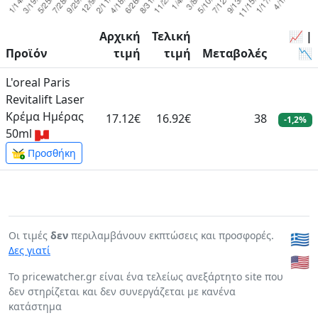
Αρχική
Τελική
📈 |
Προϊόν
τιμή
τιμή
Μεταβολές
📉
L'oreal Paris
Revitalift Laser
Κρέμα Ημέρας
17.12€
16.92€
38
-1,2%
50ml
Προσθήκη
Οι τιμές
δεν
περιλαμβάνουν εκπτώσεις και προσφορές.
🇬🇷
Δες γιατί
🇺🇸
To pricewatcher.gr είναι ένα τελείως ανεξάρτητο site που
δεν στηρίζεται και δεν συνεργάζεται με κανένα
κατάστημα