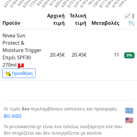
Αρχική
Τελική
📈 |
Προϊόν
τιμή
τιμή
Μεταβολές
📉
Nivea Sun
Protect &
Moisture Trigger
20.45€
20.45€
11
0%
Σπρέι SPF30
270ml
Προσθήκη
Οι τιμές
δεν
περιλαμβάνουν εκπτώσεις και προσφορές.
🇬🇷
Δες γιατί
🇺🇸
To pricewatcher.gr είναι ένα τελείως ανεξάρτητο site που
δεν στηρίζεται και δεν συνεργάζεται με κανένα