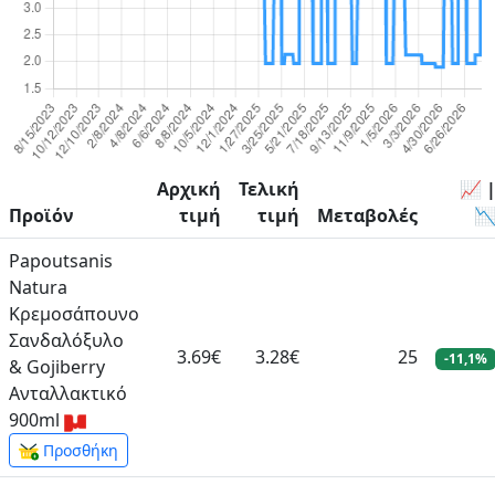
Αρχική
Τελική
📈 
Προϊόν
τιμή
τιμή
Μεταβολές

Papoutsanis
Natura
Κρεμοσάπουνο
Σανδαλόξυλο
3.69€
3.28€
25
-11,1%
& Gojiberry
Ανταλλακτικό
900ml
Προσθήκη