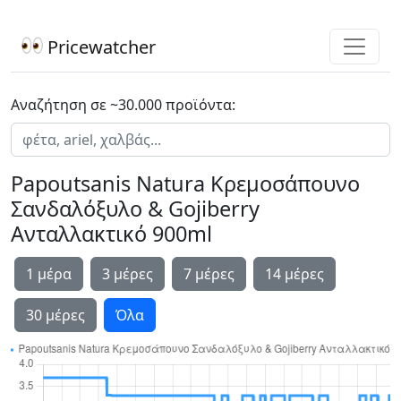
Pricewatcher
Αναζήτηση σε ~30.000 προϊόντα:
Papoutsanis Natura Κρεμοσάπουνο
Σανδαλόξυλο & Gojiberry
Ανταλλακτικό 900ml
1 μέρα
3 μέρες
7 μέρες
14 μέρες
30 μέρες
Όλα