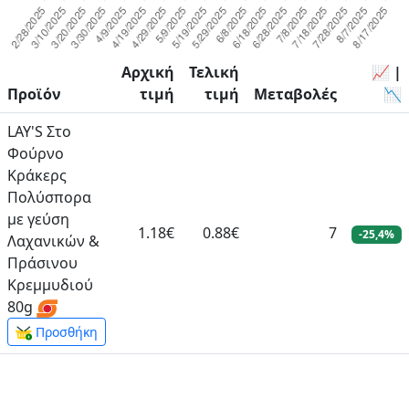
Αρχική
Τελική
📈 |
Προϊόν
τιμή
τιμή
Μεταβολές
📉
LAY'S Στο
Φούρνο
Κράκερς
Πολύσπορα
με γεύση
1.18€
0.88€
7
-25,4%
Λαχανικών &
Πράσινου
Κρεμμυδιού
80g
Προσθήκη