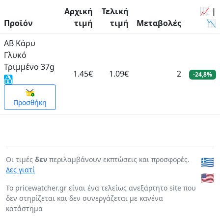
Αρχική
Τελική
📈 |
Προϊόν
τιμή
τιμή
Μεταβολές
📉
ΑΒ Κάρυ
Γλυκό
Τριμμένο 37g
1.45€
1.09€
2
-24,8%
Προσθήκη
Οι τιμές
δεν
περιλαμβάνουν εκπτώσεις και προσφορές.
🇬🇷
Δες γιατί
🇺🇸
To pricewatcher.gr είναι ένα τελείως ανεξάρτητο site που
δεν στηρίζεται και δεν συνεργάζεται με κανένα
κατάστημα