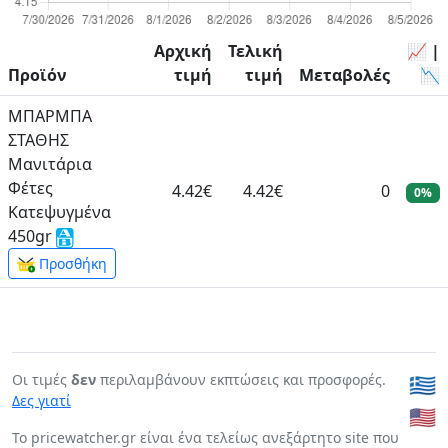
Αρχική
Τελική
📈 |
Προϊόν
τιμή
τιμή
Μεταβολές
📉
ΜΠΑΡΜΠΑ
ΣΤΑΘΗΣ
Μανιτάρια
Φέτες
4.42€
4.42€
0
0%
Κατεψυγμένα
450gr
Προσθήκη
Οι τιμές
δεν
περιλαμβάνουν εκπτώσεις και προσφορές.
🇬🇷
Δες γιατί
🇺🇸
To pricewatcher.gr είναι ένα τελείως ανεξάρτητο site που