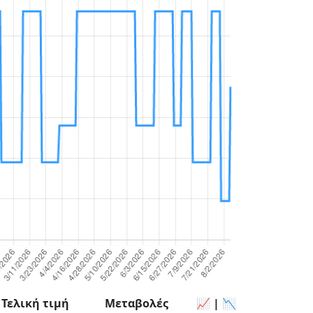
Τελική τιμή
Μεταβολές
📈 | 📉