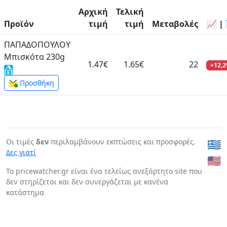
Αρχική
Τελική
Προϊόν
τιμή
τιμή
Μεταβολές
📈 |
ΠΑΠΑΔΟΠΟΥΛΟΥ
Μπισκότα 230g
1.47€
1.65€
22
+12,
Προσθήκη
Οι τιμές
δεν
περιλαμβάνουν εκπτώσεις και προσφορές.
🇬🇷
Δες γιατί
🇺🇸
To pricewatcher.gr είναι ένα τελείως ανεξάρτητο site που
δεν στηρίζεται και δεν συνεργάζεται με κανένα
κατάστημα
Page generated in: 0:00:00.317708