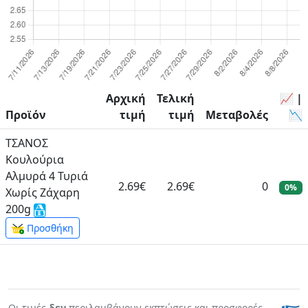
Αρχική
Τελική
📈 |
Προϊόν
τιμή
τιμή
Μεταβολές
📉
ΤΣΑΝΟΣ
Κουλούρια
Αλμυρά 4 Τυριά
2.69€
2.69€
0
0%
Χωρίς Ζάχαρη
200g
Προσθήκη
Οι τιμές
δεν
περιλαμβάνουν εκπτώσεις και προσφορές.