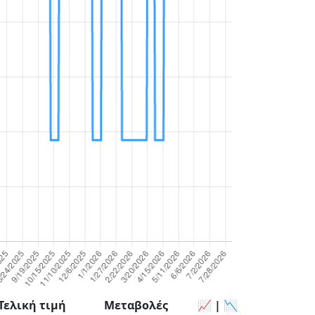
Τελική τιμή
Μεταβολές
📈 | 📉