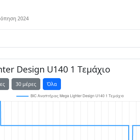
όπηση 2024
ter Design U140 1 Τεμάχιο
ες
30 μέρες
Όλα