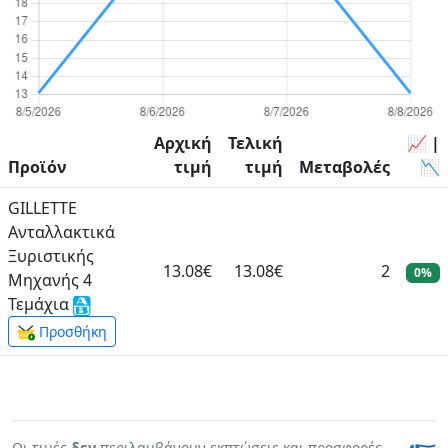
Αρχική
Τελική
📈 |
Προϊόν
τιμή
τιμή
Μεταβολές
📉
GILLETTE
Ανταλλακτικά
Ξυριστικής
13.08€
13.08€
2
0%
Μηχανής 4
Τεμάχια
Προσθήκη
Οι τιμές
δεν
περιλαμβάνουν εκπτώσεις και προσφορές.