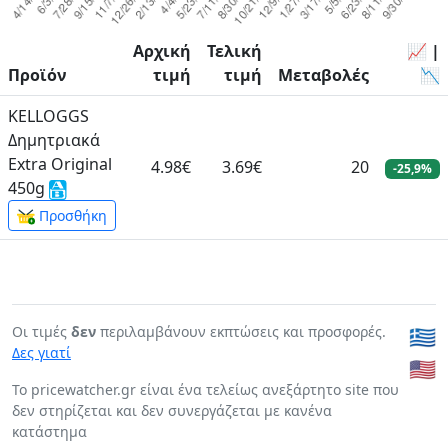
Αρχική
Τελική
📈 |
Προϊόν
τιμή
τιμή
Μεταβολές
📉
KELLOGGS
Δημητριακά
Extra Original
4.98€
3.69€
20
-25,9%
450g
Προσθήκη
Οι τιμές
δεν
περιλαμβάνουν εκπτώσεις και προσφορές.
🇬🇷
Δες γιατί
🇺🇸
To pricewatcher.gr είναι ένα τελείως ανεξάρτητο site που
δεν στηρίζεται και δεν συνεργάζεται με κανένα
κατάστημα