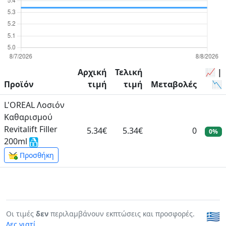
Αρχική
Τελική
📈 |
Προϊόν
τιμή
τιμή
Μεταβολές
📉
L'OREAL Λοσιόν
Καθαρισμού
Revitalift Filler
5.34€
5.34€
0
0%
200ml
Προσθήκη
Οι τιμές
δεν
περιλαμβάνουν εκπτώσεις και προσφορές.
🇬🇷
Δες γιατί