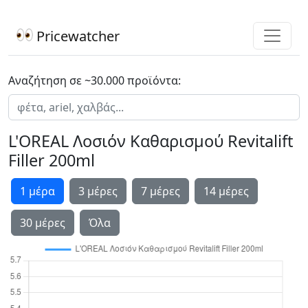
Pricewatcher
Αναζήτηση σε ~30.000 προϊόντα:
L'OREAL Λοσιόν Καθαρισμού Revitalift
Filler 200ml
1 μέρα
3 μέρες
7 μέρες
14 μέρες
30 μέρες
Όλα