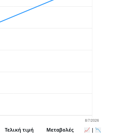
Τελική τιμή
Μεταβολές
📈 | 📉