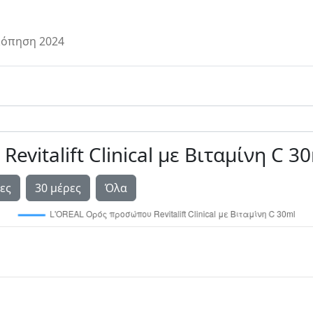
όπηση 2024
vitalift Clinical με Βιταμίνη C 3
ες
30 μέρες
Όλα