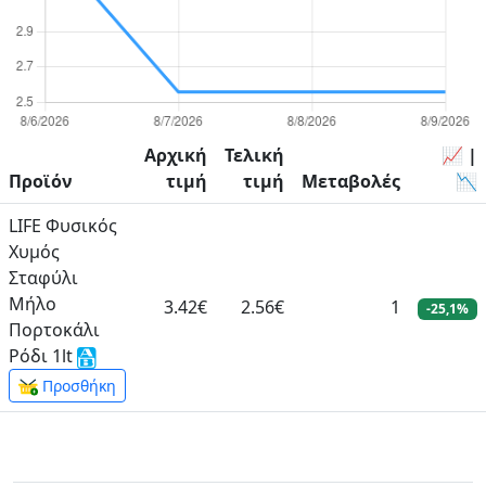
Αρχική
Τελική
📈 |
Προϊόν
τιμή
τιμή
Μεταβολές
📉
LIFE Φυσικός
Χυμός
Σταφύλι
Μήλο
3.42€
2.56€
1
-25,1%
Πορτοκάλι
Ρόδι 1lt
Προσθήκη