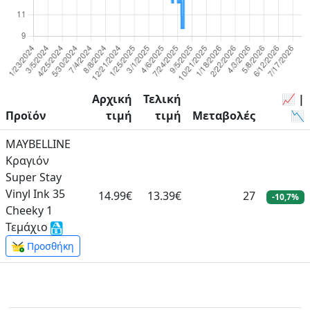
Αρχική
Τελική
📈 |
Προϊόν
τιμή
τιμή
Μεταβολές
📉
MAYBELLINE
Κραγιόν
Super Stay
Vinyl Ink 35
14.99€
13.39€
27
-10,7%
Cheeky 1
Τεμάχιο
Προσθήκη