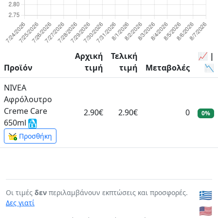
Αρχική
Τελική
📈 |
Προϊόν
τιμή
τιμή
Μεταβολές
📉
NIVEA
Αφρόλουτρο
Creme Care
2.90€
2.90€
0
0%
650ml
Προσθήκη
Οι τιμές
δεν
περιλαμβάνουν εκπτώσεις και προσφορές.
🇬🇷
Δες γιατί
🇺🇸