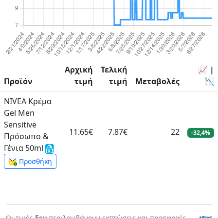
Αρχική
Τελική
📈 |
Προϊόν
τιμή
τιμή
Μεταβολές
📉
NIVEA Κρέμα
Gel Men
Sensitive
11.65€
7.87€
22
-32,4%
Πρόσωπο &
Γένια 50ml
Προσθήκη
Οι τιμές
δεν
περιλαμβάνουν εκπτώσεις και προσφορές.