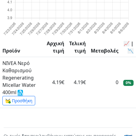
Αρχική
Τελική
📈 |
Προϊόν
τιμή
τιμή
Μεταβολές
📉
NIVEA Νερό
Καθαρισμού
Regenerating
4.19€
4.19€
0
0%
Micellar Water
400ml
Προσθήκη
Οι τιμές
δεν
περιλαμβάνουν εκπτώσεις και προσφορές.