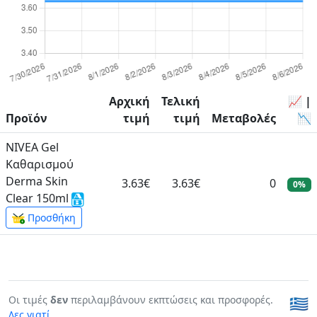
Αρχική
Τελική
📈 |
Προϊόν
τιμή
τιμή
Μεταβολές
📉
NIVEA Gel
Kαθαρισμού
Derma Skin
3.63€
3.63€
0
0%
Clear 150ml
Προσθήκη
Οι τιμές
δεν
περιλαμβάνουν εκπτώσεις και προσφορές.
🇬🇷
Δες γιατί