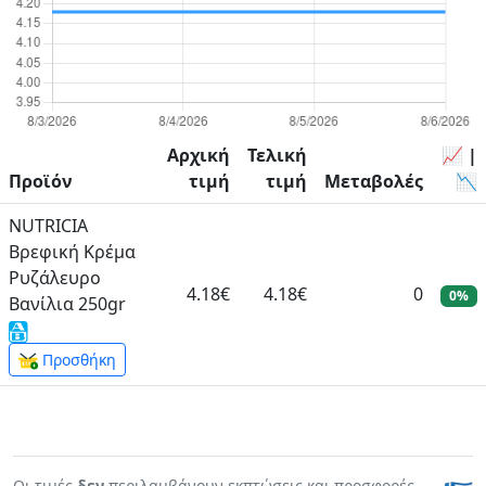
Αρχική
Τελική
📈 |
Προϊόν
τιμή
τιμή
Μεταβολές
📉
NUTRICIA
Βρεφική Κρέμα
Ρυζάλευρο
4.18€
4.18€
0
0%
Βανίλια 250gr
Προσθήκη
Οι τιμές
δεν
περιλαμβάνουν εκπτώσεις και προσφορές.