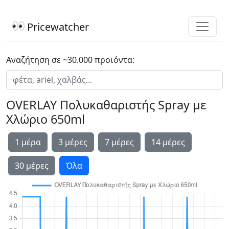
Pricewatcher
Αναζήτηση σε ~30.000 προϊόντα:
OVERLAY Πολυκαθαριστής Spray με
Χλώριο 650ml
1 μέρα
3 μέρες
7 μέρες
14 μέρες
30 μέρες
Όλα