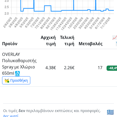
Αρχική
Τελική
📈
Προϊόν
τιμή
τιμή
Μεταβολές
OVERLAY
Πολυκαθαριστής
Spray με Χλώριο
4.38€
2.26€
17
-48,
650ml
Προσθήκη
Οι τιμές
δεν
περιλαμβάνουν εκπτώσεις και προσφορές.
🇬🇷
Δες γιατί