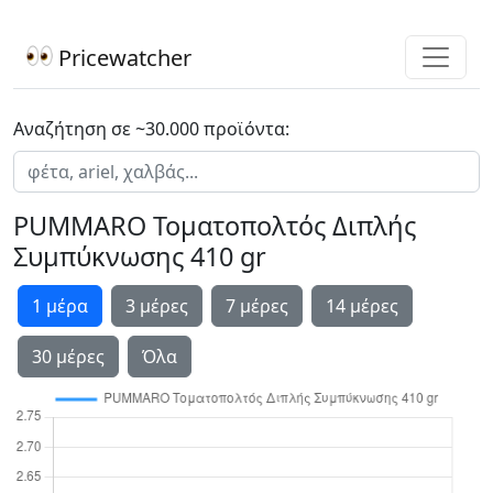
Pricewatcher
Αναζήτηση σε ~30.000 προϊόντα:
PUMMARO Τοματοπολτός Διπλής
Συμπύκνωσης 410 gr
1 μέρα
3 μέρες
7 μέρες
14 μέρες
30 μέρες
Όλα