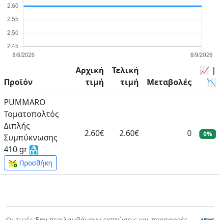
Αρχική
Τελική
📈 |
Προϊόν
τιμή
τιμή
Μεταβολές
📉
PUMMARO
Τοματοπολτός
Διπλής
2.60€
2.60€
0
0%
Συμπύκνωσης
410 gr
Προσθήκη
Οι τιμές
δεν
περιλαμβάνουν εκπτώσεις και προσφορές.