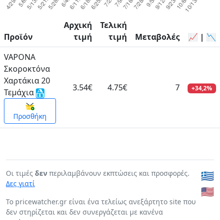
Αρχική
Τελική
Προϊόν
τιμή
τιμή
Μεταβολές
📈 | 📉
VAPONA
Σκοροκτόνα
Χαρτάκια 20
3.54€
4.75€
7
+34,2%
Τεμάχια
Προσθήκη
Οι τιμές
δεν
περιλαμβάνουν εκπτώσεις και προσφορές.
🇬🇷
Δες γιατί
🇺🇸
To pricewatcher.gr είναι ένα τελείως ανεξάρτητο site που
δεν στηρίζεται και δεν συνεργάζεται με κανένα