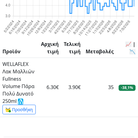
Αρχική
Τελική
📈 |
Προϊόν
τιμή
τιμή
Μεταβολές
📉
WELLAFLEX
Λακ Μαλλιών
Fullness
Volume Πάρα
6.30€
3.90€
35
-38,1%
Πολύ Δυνατό
250ml
Προσθήκη