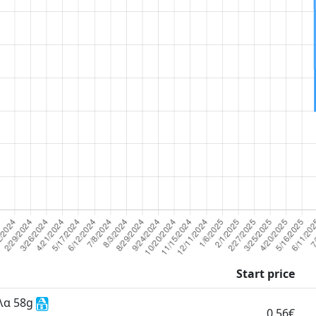
Start price
λα 58g
0.56€