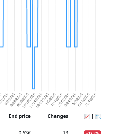
End price
Changes
📈 | 📉
0.63€
13
+12.5%