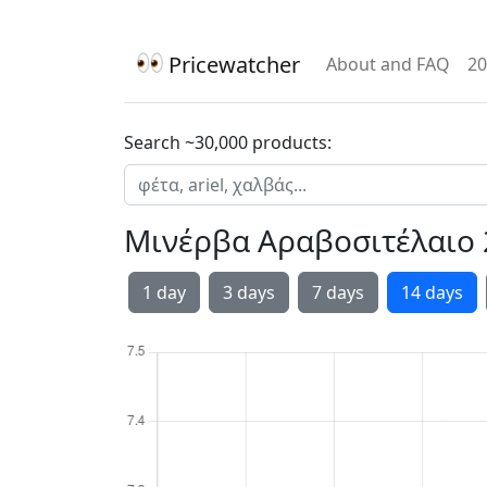
Pricewatcher
About and FAQ
20
Search ~30,000 products:
Μινέρβα Αραβοσιτέλαιο 2
1 day
3 days
7 days
14 days