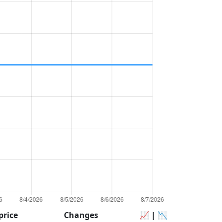
price
Changes
📈 | 📉