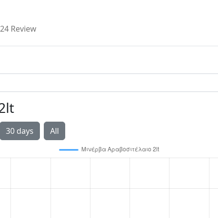
24 Review
lt
30 days
All