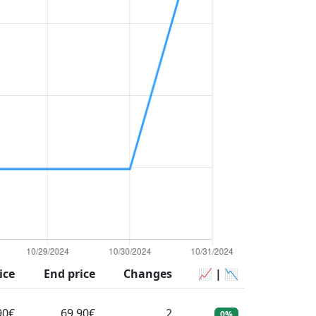
ice
End price
Changes
📈 | 📉
90€
69.90€
2
0%