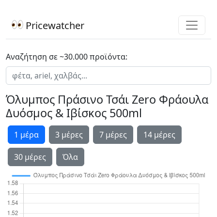
Pricewatcher
Αναζήτηση σε ~30.000 προϊόντα:
Όλυμπος Πράσινο Τσάι Zero Φράουλα
Δυόσμος & Ιβίσκος 500ml
1 μέρα
3 μέρες
7 μέρες
14 μέρες
30 μέρες
Όλα