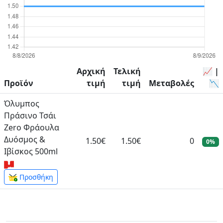
Αρχική
Τελική
📈 |
Προϊόν
τιμή
τιμή
Μεταβολές
📉
Όλυμπος
Πράσινο Τσάι
Zero Φράουλα
Δυόσμος &
1.50€
1.50€
0
0%
Ιβίσκος 500ml
Προσθήκη