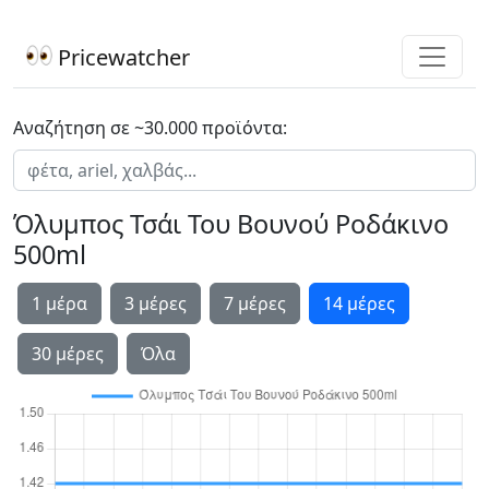
Pricewatcher
Αναζήτηση σε ~30.000 προϊόντα:
Όλυμπος Τσάι Του Βουνού Ροδάκινο
500ml
1 μέρα
3 μέρες
7 μέρες
14 μέρες
30 μέρες
Όλα