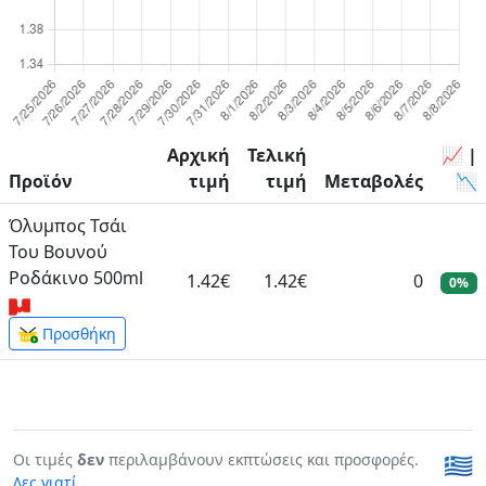
Αρχική
Τελική
📈 |
Προϊόν
τιμή
τιμή
Μεταβολές
📉
Όλυμπος Τσάι
Του Βουνού
Ροδάκινο 500ml
1.42€
1.42€
0
0%
Προσθήκη
Οι τιμές
δεν
περιλαμβάνουν εκπτώσεις και προσφορές.
🇬🇷
Δες γιατί