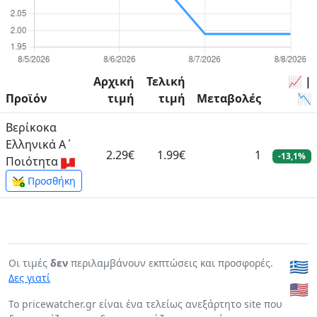
Αρχική
Τελική
📈 |
Προϊόν
τιμή
τιμή
Μεταβολές
📉
Βερίκοκα
Ελληνικά Α΄
2.29€
1.99€
1
-13,1%
Ποιότητα
Προσθήκη
Οι τιμές
δεν
περιλαμβάνουν εκπτώσεις και προσφορές.
🇬🇷
Δες γιατί
🇺🇸
To pricewatcher.gr είναι ένα τελείως ανεξάρτητο site που