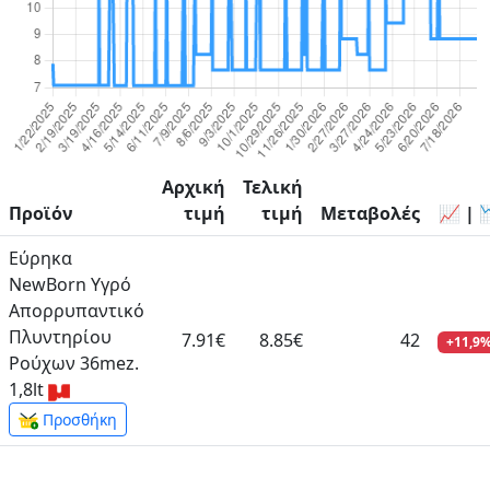
Αρχική
Τελική
Προϊόν
τιμή
τιμή
Μεταβολές
📈 | 
Εύρηκα
NewBorn Υγρό
Απορρυπαντικό
Πλυντηρίου
7.91€
8.85€
42
+11,9
Ρούχων 36mez.
1,8lt
Προσθήκη