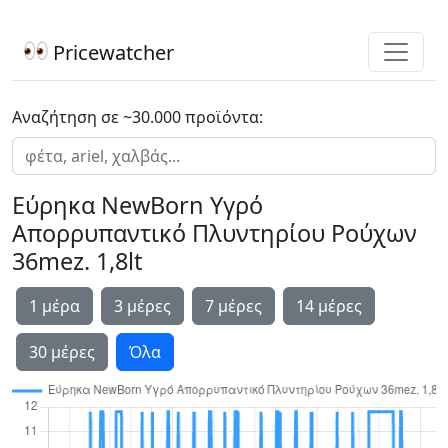
Pricewatcher
Αναζήτηση σε ~30.000 προϊόντα:
Εύρηκα NewBorn Υγρό
Απορρυπαντικό Πλυντηρίου Ρούχων
36mez. 1,8lt
1 μέρα
3 μέρες
7 μέρες
14 μέρες
30 μέρες
Όλα