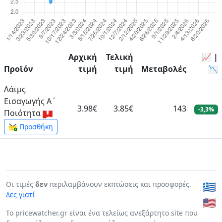
Αρχική
Τελική
📈 |
Προϊόν
τιμή
τιμή
Μεταβολές
📉
Λάιμς
Εισαγωγής Α΄
3.98€
3.85€
143
-3,3%
Ποιότητα
Προσθήκη
Οι τιμές
δεν
περιλαμβάνουν εκπτώσεις και προσφορές.
🇬🇷
Δες γιατί
🇺🇸
To pricewatcher.gr είναι ένα τελείως ανεξάρτητο site που