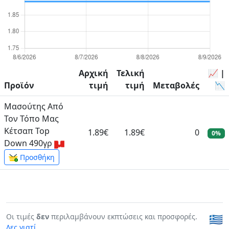
Αρχική
Τελική
📈 |
Προϊόν
τιμή
τιμή
Μεταβολές
📉
Μασούτης Από
Τον Τόπο Μας
Κέτσαπ Top
1.89€
1.89€
0
0%
Down 490γρ
Προσθήκη
Οι τιμές
δεν
περιλαμβάνουν εκπτώσεις και προσφορές.
🇬🇷
Δες γιατί