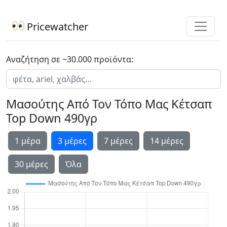
Pricewatcher
Αναζήτηση σε ~30.000 προϊόντα:
Μασούτης Από Τον Τόπο Μας Κέτσαπ
Top Down 490γρ
1 μέρα
3 μέρες
7 μέρες
14 μέρες
30 μέρες
Όλα