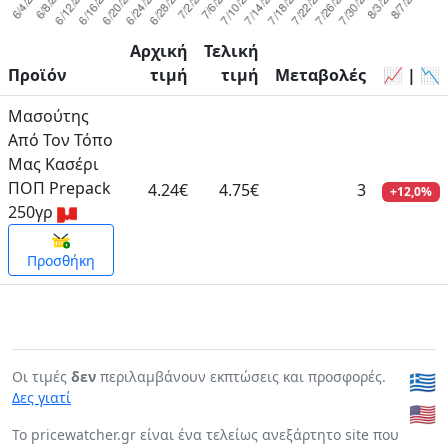
Αρχική
Τελική
Προϊόν
τιμή
τιμή
Μεταβολές
📈 | 📉
Μασούτης
Από Τον Τόπο
Μας Κασέρι
ΠΟΠ Prepack
4.24€
4.75€
3
+12,0%
250γρ
Προσθήκη
Οι τιμές
δεν
περιλαμβάνουν εκπτώσεις και προσφορές.
🇬🇷
Δες γιατί
🇺🇸
To pricewatcher.gr είναι ένα τελείως ανεξάρτητο site που