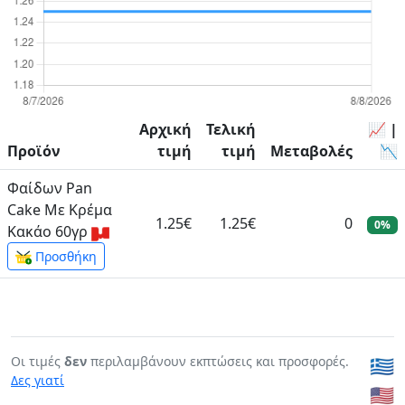
Αρχική
Τελική
📈 |
Προϊόν
τιμή
τιμή
Μεταβολές
📉
Φαίδων Pan
Cake Με Κρέμα
1.25€
1.25€
0
0%
Κακάο 60γρ
Προσθήκη
Οι τιμές
δεν
περιλαμβάνουν εκπτώσεις και προσφορές.
🇬🇷
Δες γιατί
🇺🇸