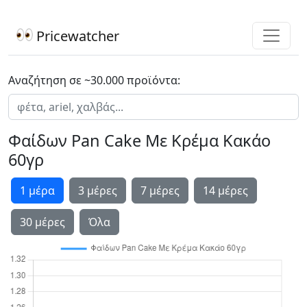
Pricewatcher
Αναζήτηση σε ~30.000 προϊόντα:
Φαίδων Pan Cake Με Κρέμα Κακάο
60γρ
1 μέρα
3 μέρες
7 μέρες
14 μέρες
30 μέρες
Όλα