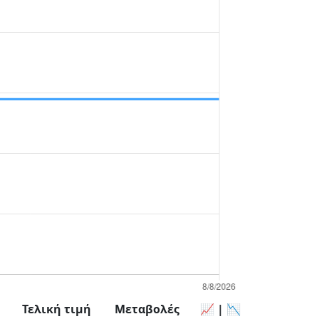
Τελική τιμή
Μεταβολές
📈 | 📉