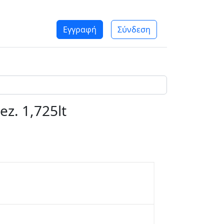
Εγγραφή
Σύνδεση
z. 1,725lt