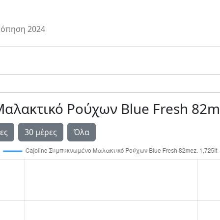
όπηση 2024
αλακτικό Ρούχων Blue Fresh 82me
ες
30 μέρες
Όλα