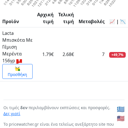
Αρχική
Τελική
Προϊόν
τιμή
τιμή
Μεταβολές
📈 | 📉
Lacta
Μπισκότα Με
Γέμιση
Μερέντα
1.79€
2.68€
7
+49,7%
156γρ
Προσθήκη
Οι τιμές
δεν
περιλαμβάνουν εκπτώσεις και προσφορές.
🇬🇷
Δες γιατί
🇺🇸
To pricewatcher.gr είναι ένα τελείως ανεξάρτητο site που