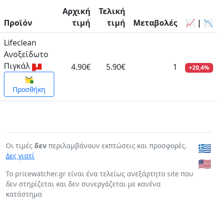
Αρχική
Τελική
Προϊόν
τιμή
τιμή
Μεταβολές
📈 | 📉
Lifeclean
Ανοξείδωτο
Πιγκάλ
4.90€
5.90€
1
+20,4%
Προσθήκη
Οι τιμές
δεν
περιλαμβάνουν εκπτώσεις και προσφορές.
🇬🇷
Δες γιατί
🇺🇸
To pricewatcher.gr είναι ένα τελείως ανεξάρτητο site που
δεν στηρίζεται και δεν συνεργάζεται με κανένα
κατάστημα
Page generated in: 0:00:00.149087