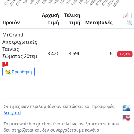
Αρχική
Τελική
📈 |
Προϊόν
τιμή
τιμή
Μεταβολές
📉
MrGrand
Αποτριχωτικές
Ταινίες
3.42€
3.69€
6
+7,9%
Σώματος 20τεμ
Προσθήκη
Οι τιμές
δεν
περιλαμβάνουν εκπτώσεις και προσφορές.
🇬🇷
Δες γιατί
🇺🇸
To pricewatcher.gr είναι ένα τελείως ανεξάρτητο site που
δεν στηρίζεται και δεν συνεργάζεται με κανένα