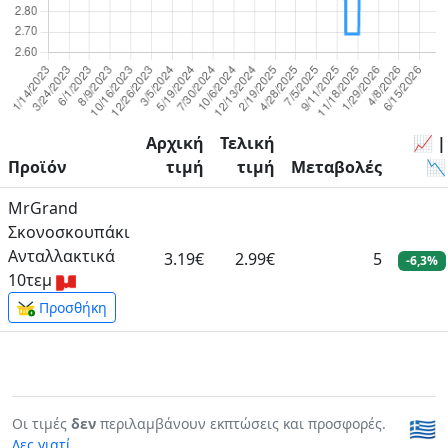
Αρχική
Τελική
📈 |
Προϊόν
τιμή
τιμή
Μεταβολές
📉
MrGrand
Σκονοσκουπάκι
Ανταλλακτικά
3.19€
2.99€
5
-6,3%
10τεμ
Προσθήκη
Οι τιμές
δεν
περιλαμβάνουν εκπτώσεις και προσφορές.
🇬🇷
Δες γιατί