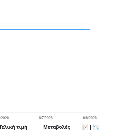
Τελική τιμή
Μεταβολές
📈 | 📉