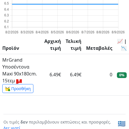
Αρχική
Τελική
📈 |
Προϊόν
τιμή
τιμή
Μεταβολές
📉
MrGrand
Υποσέντονα
Maxi 90x180cm.
6.49€
6.49€
0
0%
15τεμ
Προσθήκη
Οι τιμές
δεν
περιλαμβάνουν εκπτώσεις και προσφορές.
🇬🇷
Δες γιατί