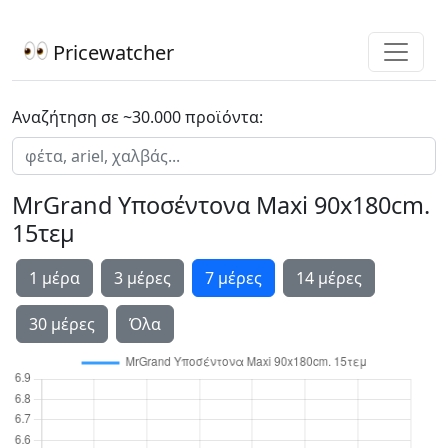
Pricewatcher
Αναζήτηση σε ~30.000 προϊόντα:
MrGrand Υποσέντονα Maxi 90x180cm.
15τεμ
1 μέρα
3 μέρες
7 μέρες
14 μέρες
30 μέρες
Όλα