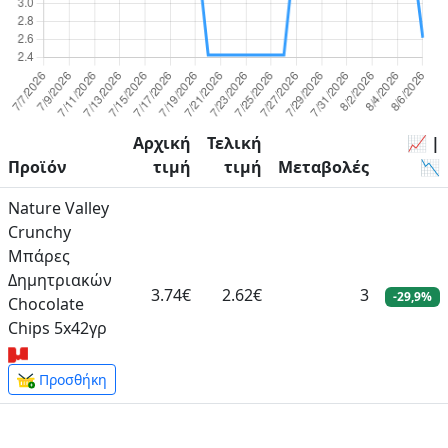
Αρχική
Τελική
📈 |
Προϊόν
τιμή
τιμή
Μεταβολές
📉
Nature Valley
Crunchy
Μπάρες
Δημητριακών
3.74€
2.62€
3
-29,9%
Chocolate
Chips 5x42γρ
Προσθήκη