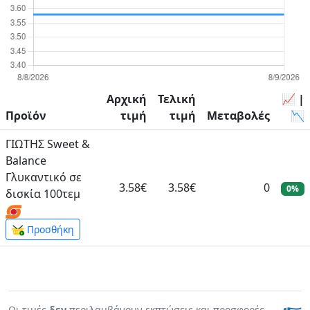
Αρχική
Τελική
📈 |
Προϊόν
τιμή
τιμή
Μεταβολές
📉
ΓΙΩΤΗΣ Sweet &
Balance
Γλυκαντικό σε
3.58€
3.58€
0
0%
δισκία 100τεμ
Προσθήκη
Οι τιμές
δεν
περιλαμβάνουν εκπτώσεις και προσφορές.