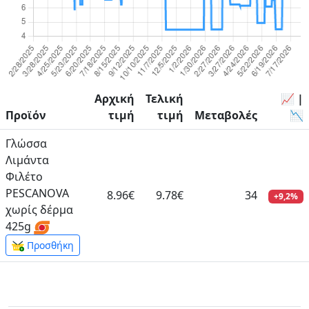
Αρχική
Τελική
📈 |
Προϊόν
τιμή
τιμή
Μεταβολές
📉
Γλώσσα
Λιμάντα
Φιλέτο
PESCANOVA
8.96€
9.78€
34
+9,2%
χωρίς δέρμα
425g
Προσθήκη